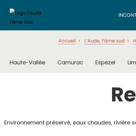
INCON
Accueil
L’Aude, l’âme sud
H
Haute-Vallée
Camurac
Espezel
Lim
Re
Environnement préservé, eaux chaudes, rivière sa