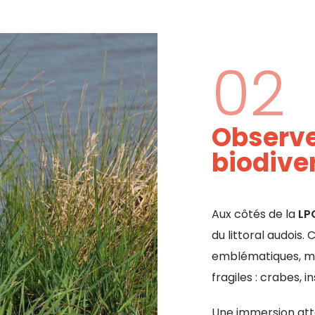
02
Observer
biodiver
Aux côtés de la
LP
du littoral audois.
emblématiques, mai
fragiles : crabes, i
Une immersion att