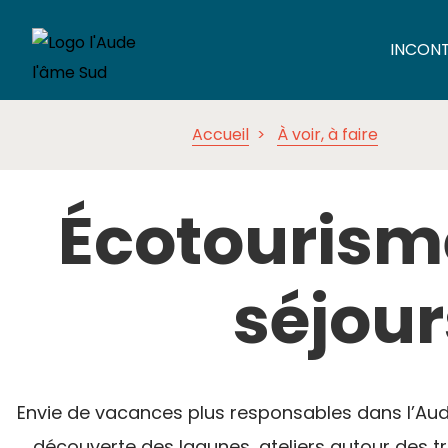
INCON
Accueil
À voir, à faire
Écotourisme
séjour
Envie de vacances plus responsables dans l’Aud
découverte des lagunes, ateliers autour des t