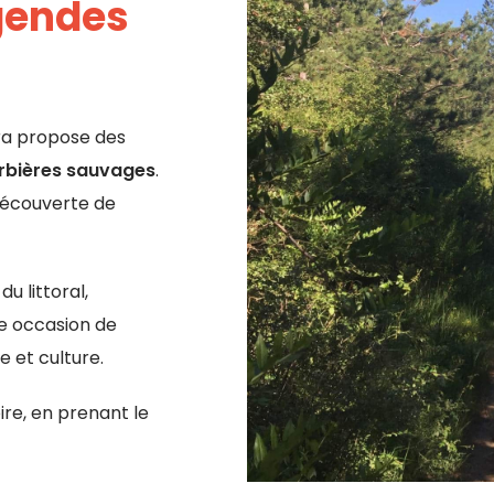
gendes
era propose des
rbières sauvages
.
 découverte de
u littoral,
e occasion de
 et culture.
ire, en prenant le