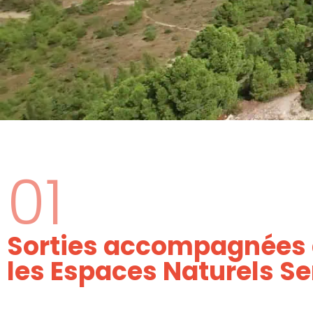
01
Sorties accompagnées
les Espaces Naturels Se