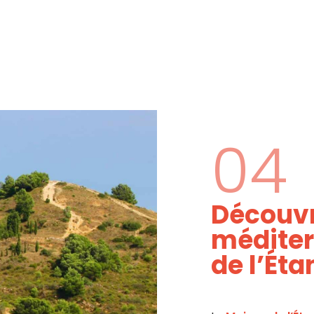
04
Découvr
méditer
de l’Ét