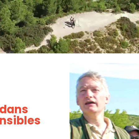
 dans
nsibles