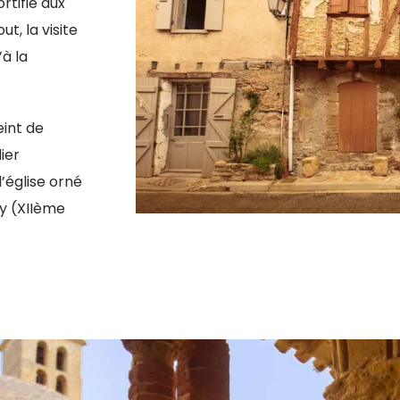
rtifié aux
t, la visite
’à la
eint de
ier
’église orné
ny (XIIème