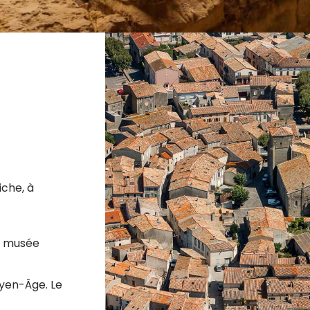
iche, à
le musée
oyen-Âge. Le