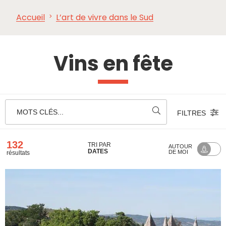
Accueil
L’art de vivre dans le Sud
À VOIR,
INCONTOURNABLES
INSPIRATIONS
AG
À FAIRE
Vins en fête
MOTS CLÉS...
FILTRES
132
TRI PAR
AUTOUR
DATES
DE MOI
résultats