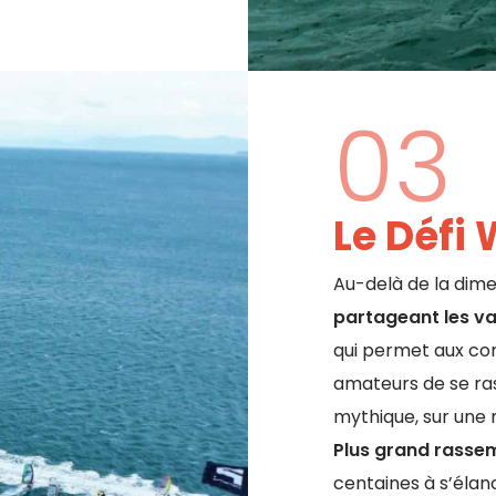
03
Le Défi 
Au-delà de la dimens
partageant les val
qui permet aux co
amateurs de se ra
mythique, sur une
Plus grand rasse
centaines à s’élan