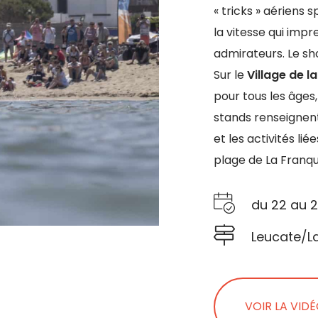
« tricks » aériens 
la vitesse qui imp
admirateurs. Le sh
Sur le
Village de la
pour tous les âges,
stands renseignen
et les activités li
plage de La Franqu
du 22 au 2
Leucate/L
VOIR LA VID