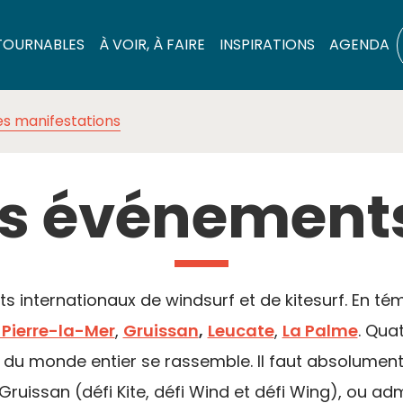
TOURNABLES
À VOIR, À FAIRE
INSPIRATIONS
AGENDA
es manifestations
s événements
ots internationaux de windsurf et de kitesurf. En 
-Pierre-la-Mer
,
Gruissan
,
Leucate
,
La Palme
. Qua
 du monde entier se rassemble. Il faut absolument 
ruissan (défi Kite, défi Wind et défi Wing), ou adm