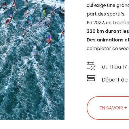
qui exige une gran
part des sportifs.
En 2022, un troisiè
320 km durant les 
Des animations e
compléter ce week
du 11 au 1
Départ de 
EN SAVOIR +