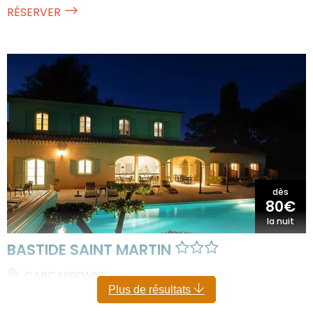
RÉSERVER
dès
80€
la nuit
BASTIDE SAINT MARTIN
CARCASSONNE
Plus de résultats