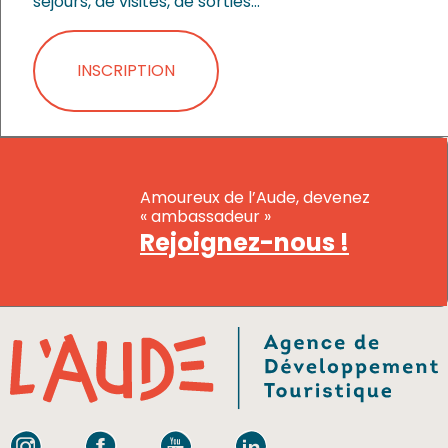
séjours, de visites, de sorties…
INSCRIPTION
Amoureux de l’Aude, devenez
« ambassadeur »
Rejoignez-nous !