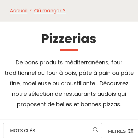
Accueil
Où manger ?
À VOIR,
INCONTOURNABLES
INSPIRATIONS
AG
À FAIRE
Pizzerias
De bons produits méditerranéens, four
traditionnel ou four à bois, pâte à pain ou pâte
fine, moëlleuse ou croustillante... Découvrez
notre sélection de restaurants audois qui
proposent de belles et bonnes pizzas.
MOTS CLÉS...
FILTRES