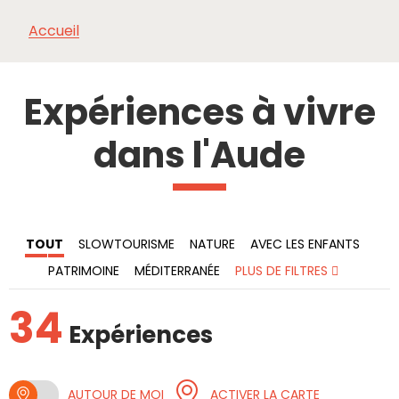
Accueil
À VOIR,
INCONTOURNABLES
INSPIRATIONS
AG
À FAIRE
Expériences à vivre
dans l'Aude
TOUT
SLOWTOURISME
NATURE
AVEC LES ENFANTS
PATRIMOINE
MÉDITERRANÉE
PLUS DE FILTRES
34
Expériences
AUTOUR DE MOI
ACTIVER LA CARTE