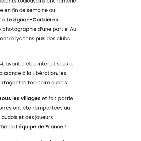
tudiants toulousains ont ramené
re en fin de semaine ou
t à
Lézignan-Corbières
e photographie d’une partie. Au
 entre lycéens puis des clubs
, avant d’être interdit sous le
issance à la Libération, les
tagent le territoire audois.
tous les villages
et fait partie
oires
ont été remportées au
 audois et des joueurs
rtie de
l’équipe de France
!