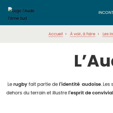
INCON
Accueil
À voir, à faire
Les i
L’Au
Le
rugby
fait partie de
l'identité audoise
. Les
dehors du terrain et illustre
l'esprit de convivia