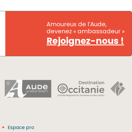
Amoureux de l’Aude,
devenez « ambassadeur »
Rejoignez-nous !
Espace pro