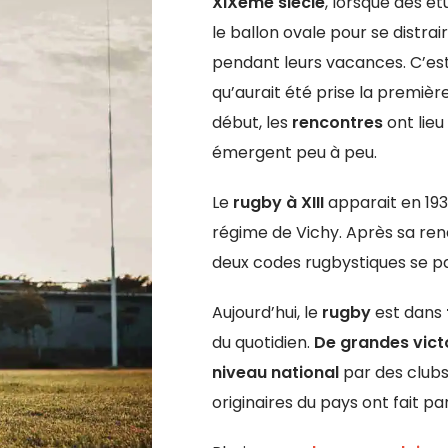
XIXème siècle
, lorsque des é
le ballon ovale pour se distrai
pendant leurs vacances. C’es
qu’aurait été prise la premièr
début, les
rencontres
ont lieu
émergent peu à peu.
Le
rugby à XIII
apparait en 1934
régime de Vichy. Après sa rena
deux codes rugbystiques se par
Aujourd’hui, le
rugby
est dans
du quotidien.
De grandes vict
niveau national
par des clubs
originaires du pays ont fait pa