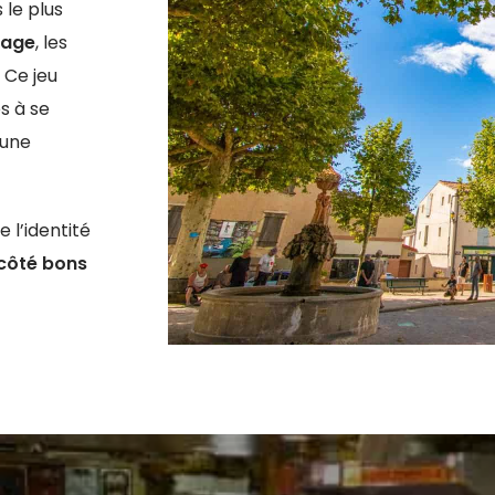
 le plus
llage
, les
. Ce jeu
s à se
 une
 l’identité
e côté bons