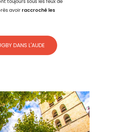
nt toujours sous les feux de
près avoir
raccroché les
RUGBY DANS L'AUDE