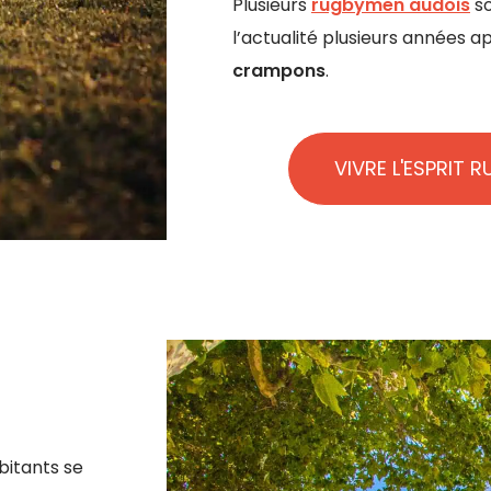
Plusieurs
rugbymen audois
so
l’actualité plusieurs années a
crampons
.
VIVRE L'ESPRIT 
bitants se