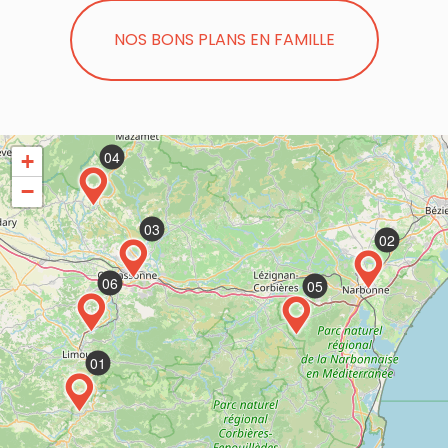
NOS BONS PLANS EN FAMILLE
04
+
−
03
02
06
05
01