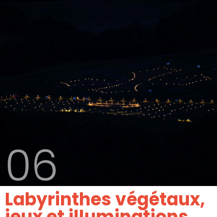
06
Labyrinthes végétaux,
jeux et illuminations