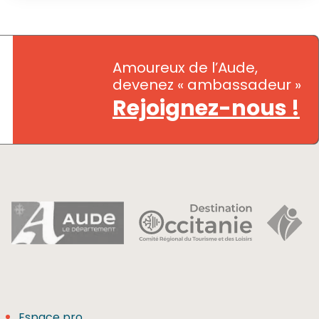
Amoureux de l’Aude,
devenez « ambassadeur »
Rejoignez-nous !
Espace pro