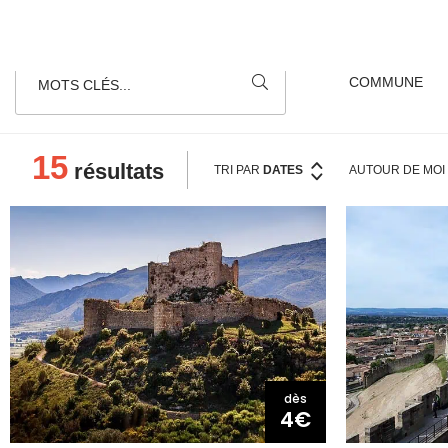
MOTS CLÉS...
15
résultats
TRI PAR
DATES
AUTOUR
DE MOI
dès
4€
CHÂTEAU D'AGUILAR
CHÂTEAU 