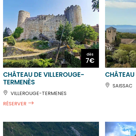
dès
7€
CHÂTEAU DE VILLEROUGE-
CHÂTEAU 
TERMENÈS
SAISSAC
VILLEROUGE-TERMENES
RÉSERVER