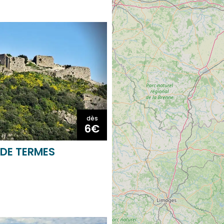
dès
6€
DE TERMES