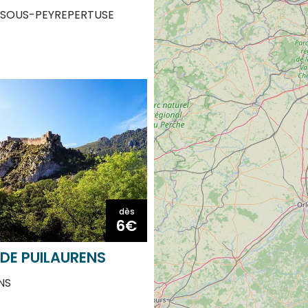
dès
6€
DE PUILAURENS
NS