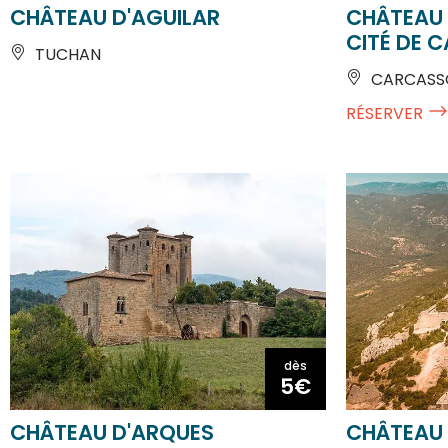
CITÉ DE 
TUCHAN
CARCASSO
RÉSERVER
dès
5€
CHÂTEAU D'ARQUES
CHÂTEAU 
ARQUES
DUILHAC-