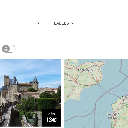
LABELS
dès
13€
ET REMPARTS DE LA