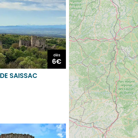
dès
6€
DE SAISSAC