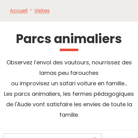
Accueil
Visites
À VOIR,
INCONTOURNABLES
INSPIRATIONS
AG
À FAIRE
Parcs animaliers
Observez l’envol des vautours, nourrissez des
lamas peu farouches
ou improvisez un safari voiture en famille...
Les parcs animaliers, les fermes pédagogiques
de l'Aude vont satisfaire les envies de toute la
famille.