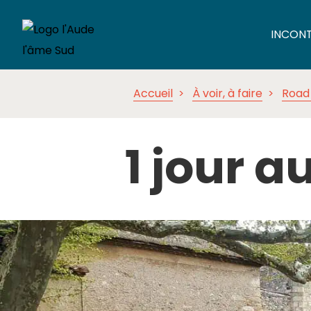
INCON
Accueil
À voir, à faire
Road 
1 jour 