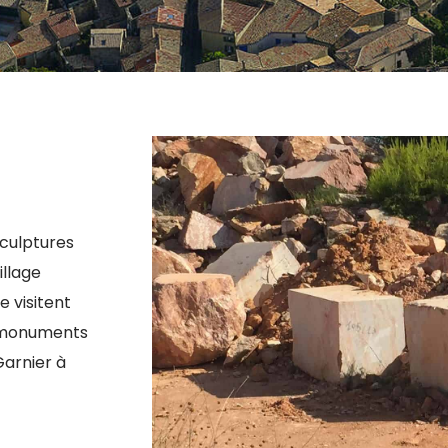
sculptures
llage
e visitent
es monuments
Garnier à