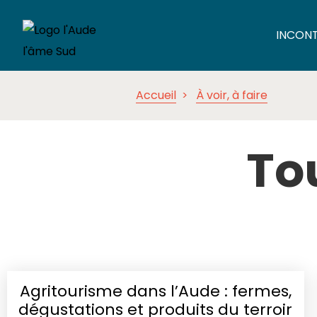
INCON
Accueil
À voir, à faire
Tou
Agritourisme dans l’Aude : fermes,
dégustations et produits du terroir