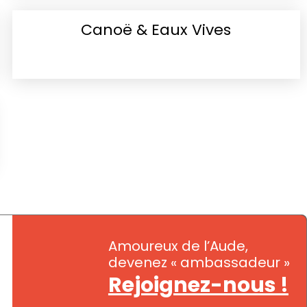
Canoë & Eaux Vives
Amoureux de l’Aude,
devenez « ambassadeur »
Rejoignez-nous !