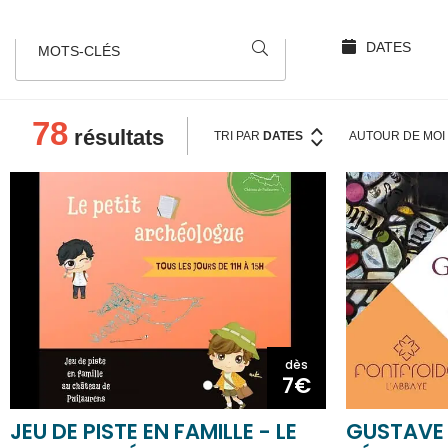
DATES
MOTS-CLÉS
78
résultats
TRI PAR
DATES
AUTOUR
DE MOI
dès
7€
JEU DE PISTE EN FAMILLE - LE
GUSTAVE 
PETIT ARCHÉOLOGUE
DÉCORATI