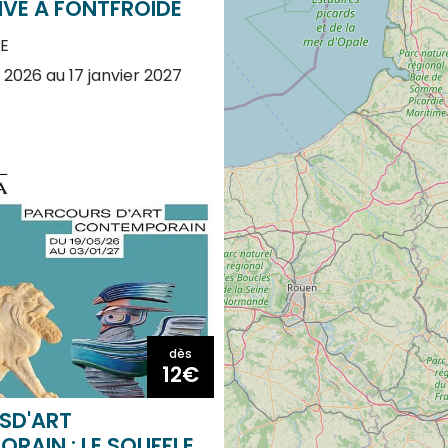
E
l 2026 au 17 janvier 2027
dès
12€
SD'ART
RAIN : LE SOUFFLE