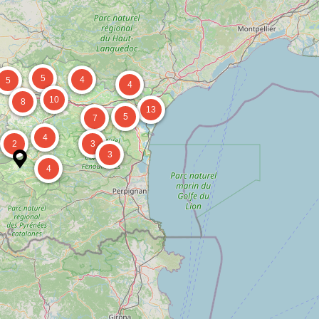
5
4
5
4
10
8
13
5
7
4
2
3
3
4