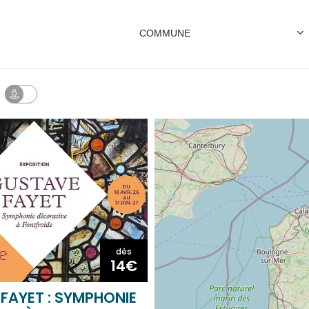
dès
14€
FAYET : SYMPHONIE
VE À FONTFROIDE