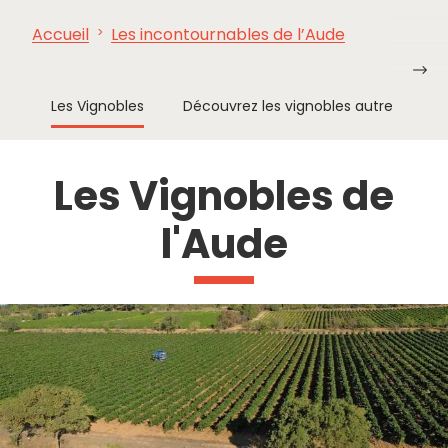
Accueil
Les incontournables de l’Aude
À VOIR,
INCONTOURNABLES
INSPIRATIONS
AG
À FAIRE
Les Vignobles
Découvrez les vignobles autrement
Les Vignobles de
l'Aude