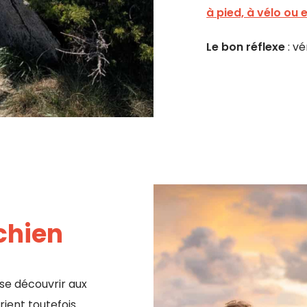
à pied, à vélo ou 
Le bon réflexe
: vé
 chien
 se découvrir aux
ient toutefois