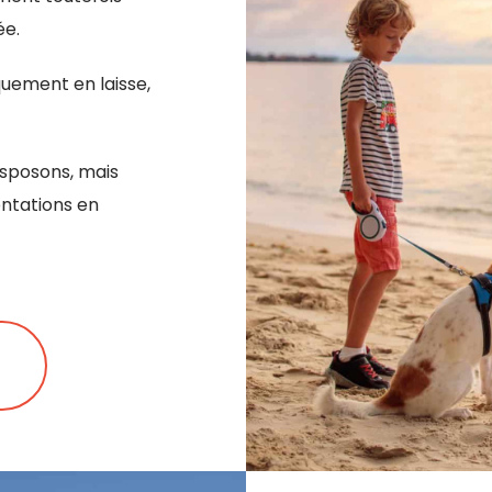
ée.
iquement en laisse,
isposons, mais
entations en