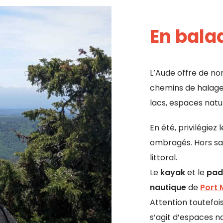
En bala
L’Aude offre de no
chemins de halage 
lacs, espaces natu
En été, privilégiez
ombragés. Hors sai
littoral.
Le
kayak
et le
pad
nautique
de
Port
Attention toutefois
s’agit d’espaces n