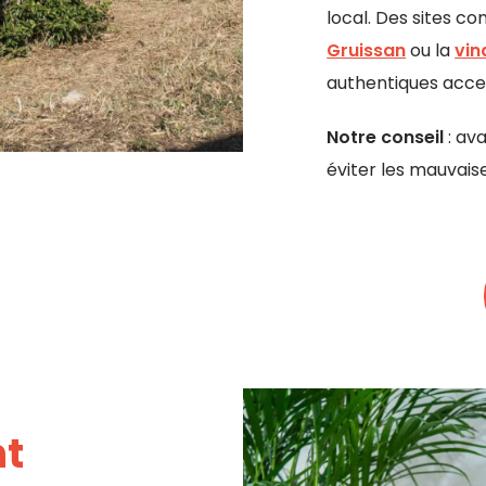
local. Des sites c
Gruissan
ou la
vin
authentiques acces
Notre conseil
: ava
éviter les mauvaise
nt