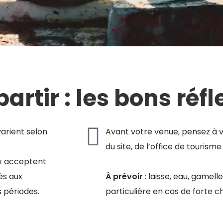
artir : les bons réf
varient selon
Avant votre venue, pensez à vé
du site, de l’office de touris
ux acceptent
cès aux
À prévoir
: laisse, eau, gamell
s périodes.
particulière en cas de forte c