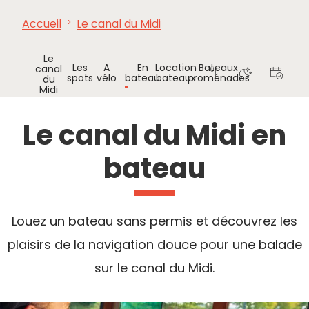
Accueil
Le canal du Midi
À VOIR,
INCONTOURNABLES
INSPIRATIONS
AG
À FAIRE
Le
Les
A
En
Location
Bateaux
canal
spots
vélo
bateau
bateaux
promenades
du
Midi
Où
Où
Agenda
Manger
dormir
Le canal du Midi en
bateau
Louez un bateau sans permis et découvrez les
plaisirs de la navigation douce pour une balade
sur le canal du Midi.