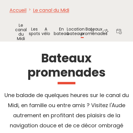
Accueil
Le canal du Midi
À VOIR,
INCONTOURNABLES
INSPIRATIONS
AG
À FAIRE
Le
Les
A
En
Location
Bateaux
canal
spots
vélo
bateau
bateaux
promenades
du
Midi
Où
Où
Agenda
Manger
dormir
Bateaux
promenades
Une balade de quelques heures sur le canal du
Midi, en famille ou entre amis ? Visitez l'Aude
autrement en profitant des plaisirs de la
navigation douce et de ce décor ombragé