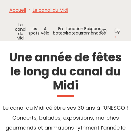
Accueil
Le canal du Midi
À VOIR,
INCONTOURNABLES
INSPIRATIONS
AG
À FAIRE
Le
Les
A
En
Location
Bateaux
canal
spots
vélo
bateau
bateaux
promenades
du
Midi
Où
Où
Agenda
Manger
dormir
Une année de fêtes
le long du canal du
Midi
Le canal du Midi célèbre ses 30 ans à l’UNESCO !
Concerts, balades, expositions, marchés
gourmands et animations rythment l’année le