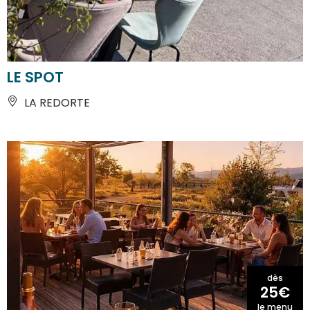
LE SPOT
LA REDORTE
dès
25€
le menu