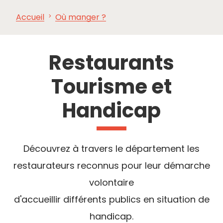
Accueil
Où manger ?
À VOIR,
INCONTOURNABLES
INSPIRATIONS
AG
À FAIRE
Restaurants
Tourisme et
Handicap
Découvrez à travers le département les
restaurateurs reconnus pour leur démarche
volontaire
d'accueillir différents publics en situation de
handicap.