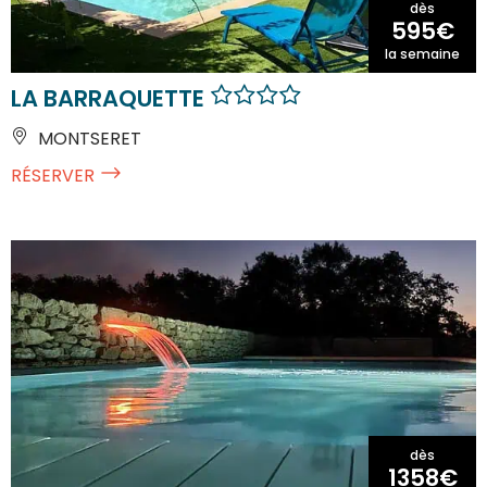
dès
595€
la semaine
LA BARRAQUETTE
MONTSERET
RÉSERVER
dès
1358€