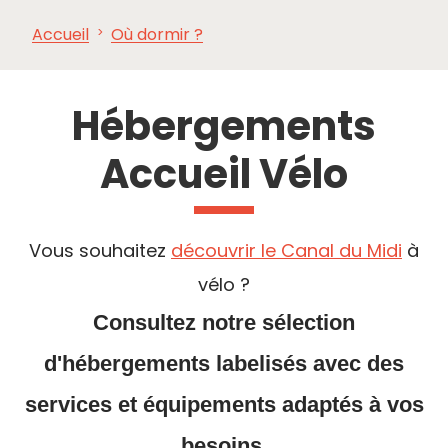
Accueil
Où dormir ?
À VOIR,
INCONTOURNABLES
INSPIRATIONS
AG
À FAIRE
Hébergements
Accueil Vélo
Vous souhaitez
découvrir le Canal du Midi
à
vélo ?
Consultez notre sélection
d'hébergements labelisés avec des
services et équipements adaptés à vos
besoins.