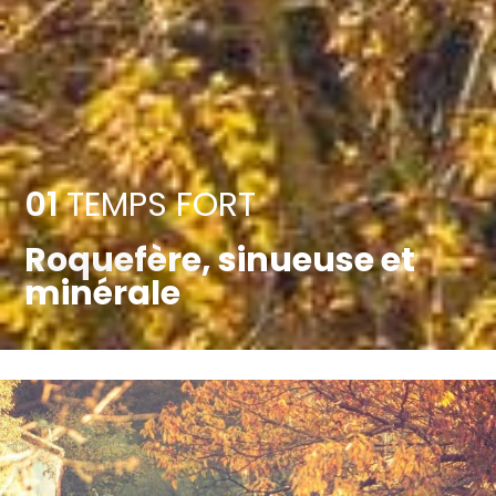
01
TEMPS FORT
Roquefère, sinueuse et
minérale