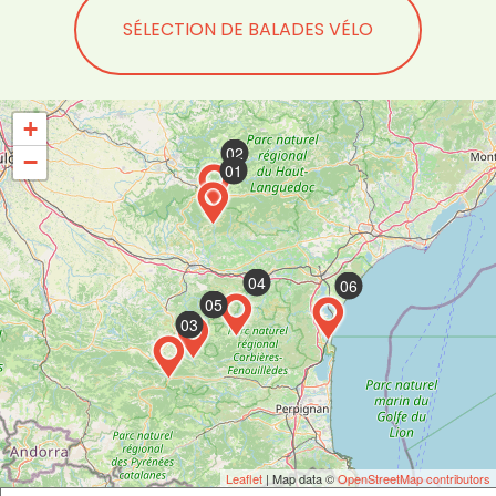
SÉLECTION DE BALADES VÉLO
+
02
−
01
04
06
05
03
Leaflet
| Map data ©
OpenStreetMap contributors