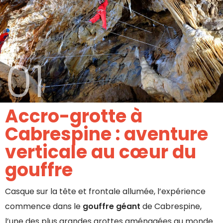
01
Accro-grotte à
Cabrespine : aventure
verticale au cœur du
gouffre
Casque sur la tête et frontale allumée, l’expérience
commence dans le
gouffre géant
de Cabrespine,
l’une des plus grandes grottes aménagées au monde.