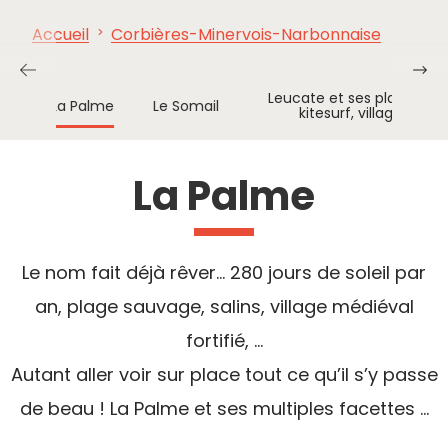
Accueil
Corbières-Minervois-Narbonnaise
À VOIR,
INCONTOURNABLES
INSPIRATIONS
AG
À FAIRE
t
Leucate et ses plages : p
La Palme
Le Somail
kitesurf, village ostré
La Palme
Le nom fait déjà rêver… 280 jours de soleil par
an, plage sauvage, salins, village médiéval
fortifié, …
Autant aller voir sur place tout ce qu’il s’y passe
de beau ! La Palme et ses multiples facettes ...