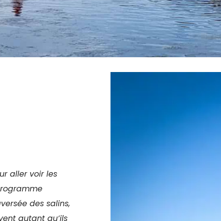
r aller voir les
 programme
aversée des salins,
vent autant qu’ils