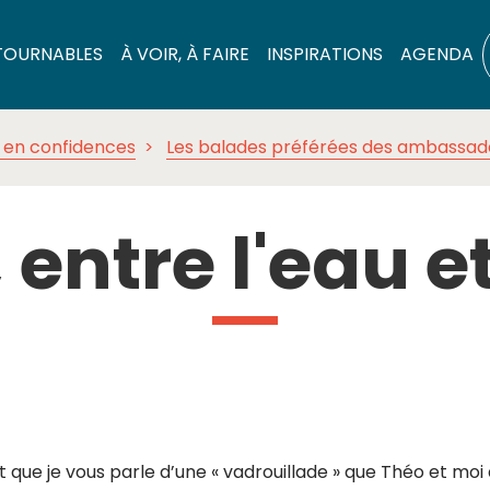
TOURNABLES
À VOIR, À FAIRE
INSPIRATIONS
AGENDA
 en confidences
Les balades préférées des ambassad
entre l'eau et 
ut que je vous parle d’une « vadrouillade » que Théo et moi