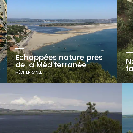
Echappées nature près
N
de la Méditerranée
f
MÉDITERRANÉE