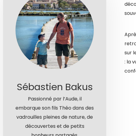
déco
souv
Aprè
retr
sur 
: la 
confo
Sébastien Bakus
Passionné par l’Aude, il
embarque son fils Théo dans des
vadrouilles pleines de nature, de
découvertes et de petits
bonheurs partagés.