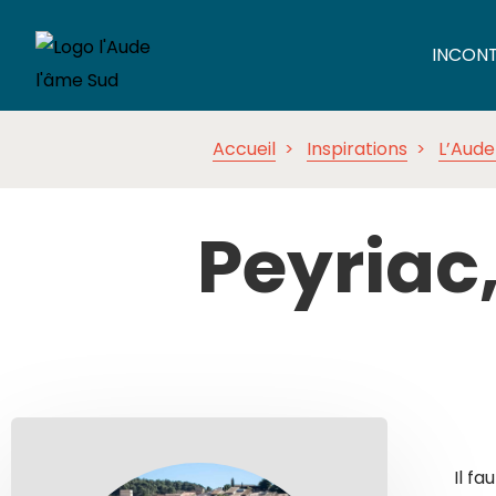
INCON
Accueil
Inspirations
L’Aude
Peyriac, 
Il fa