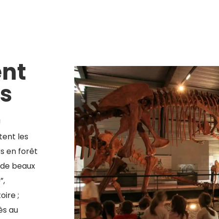
ent
ts
!
tent les
s en forêt
r de beaux
e
”,
ire ;
ès au