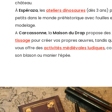
château.
À
Espéraza
, les
ateliers dinosaures
(dès 3 ans) p
petits dans le monde préhistorique avec fouilles 
modelage.
A
Carcassonne
, la
Maison du Drap
propose des
tissage
pour créer vos propres œuvres, tandis qu
vous offre des
activités médiévales ludiques
, c
son blason ou manier l’épée.