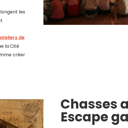
longent les
et
ateliers de
e la Cité
omme créer
Chasses a
Escape g