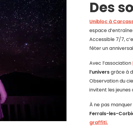
Des so
Unibloc à Carcas
espace d’entraînem
Accessible 7/7, c’
fêter un anniversai
Avec l’association
l’univers
grâce à d
Observation du cie
invitent les jeunes
À ne pas manquer 
Ferrals-les-Corb
graffiti.