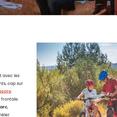
t avec les
nts, cap sur
Accro
 frontale.
l’arc
,
mêler