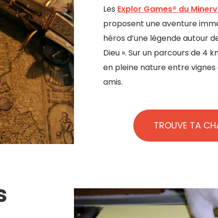
Les
Explor Games® du Minerv
proposent une aventure imme
héros d’une légende autour de
Dieu ». Sur un parcours de 4 k
en pleine nature entre vignes e
amis.
TROUVE TA CH
s