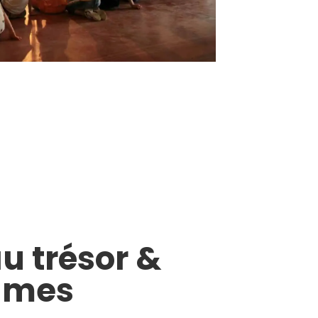
u trésor &
ames