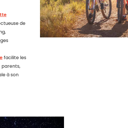
tte
pectueuse de
ng,
ages
e
facilite les
 parents,
le à son