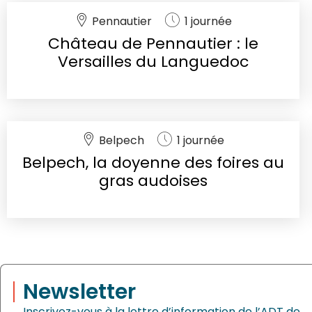
Pennautier
1 journée
Château de Pennautier : le
Versailles du Languedoc
Belpech
1 journée
Belpech, la doyenne des foires au
gras audoises
Newsletter
Inscrivez-vous à la lettre d’information de l’ADT de