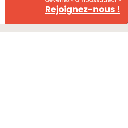
devenez « ambassadeur »
Rejoignez-nous !
Espace pro
Offices de Tourisme & co'
BROCHURES