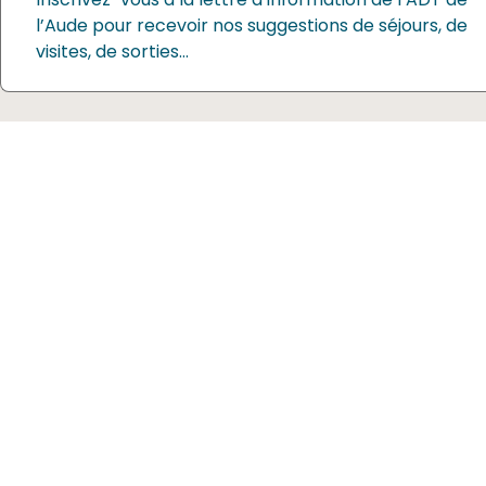
l’Aude pour recevoir nos suggestions de séjours, de
visites, de sorties…
Allée Raymond Courrière
11 855 CARCASSONNE Cedex 9
+33 4 68 11 66 00
CONTACTEZ L'ADT