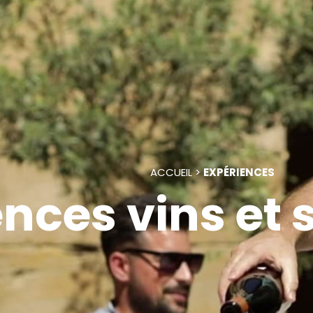
ACCUEIL
>
EXPÉRIENCES
nces vins et