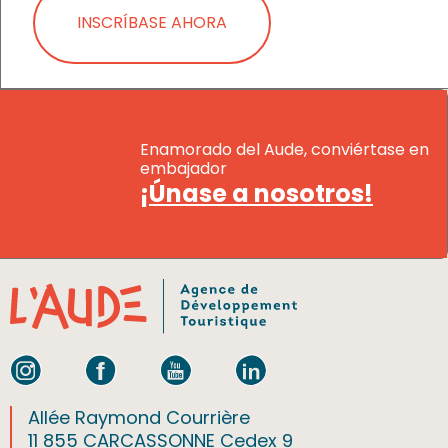
INSCRÍBASE AHORA
Enamorado del Aude, conviértase en
embajador
¡Únase a nosotros!
Allée Raymond Courrière
11 855 CARCASSONNE Cedex 9