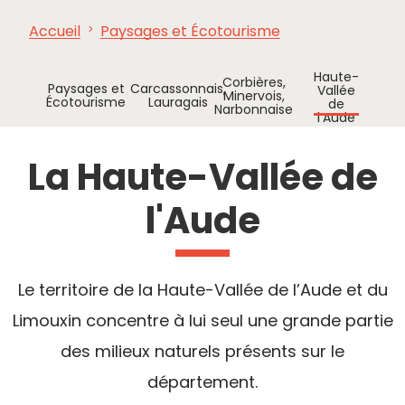
Accueil
Paysages et Écotourisme
À VOIR,
INCONTOURNABLES
INSPIRATIONS
AG
À FAIRE
Haute-
Corbières,
Paysages et
Carcassonnais,
Vallée
Minervois,
Écotourisme
Lauragais
de
Narbonnaise
l’Aude
La Haute-Vallée de
l'Aude
Le territoire de la Haute-Vallée de l’Aude et du
Limouxin concentre à lui seul une grande partie
des milieux naturels présents sur le
département.