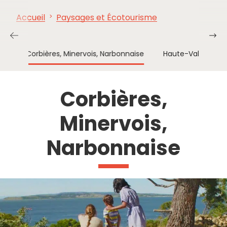
Accueil
Paysages et Écotourisme
À VOIR,
INCONTOURNABLES
INSPIRATIONS
AG
À FAIRE
is
Corbières, Minervois, Narbonnaise
Haute-Vallée de l
Corbières,
Minervois,
Narbonnaise