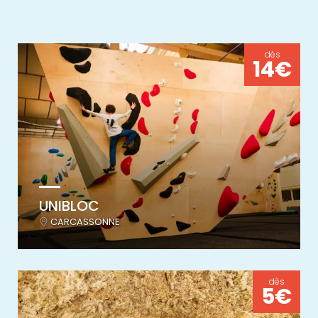
dès
14€
UNIBLOC
CARCASSONNE
dès
5€