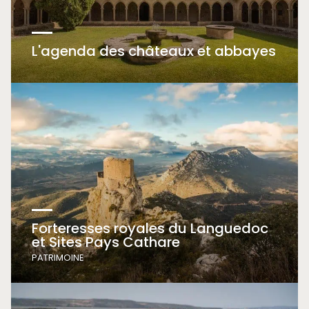
L'agenda des châteaux et abbayes
Forteresses royales du Languedoc
et Sites Pays Cathare
PATRIMOINE