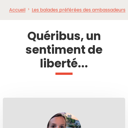
Accueil
Les balades préférées des ambassadeurs
À VOIR,
INCONTOURNABLES
INSPIRATIONS
AG
À FAIRE
Quéribus, un
sentiment de
liberté...