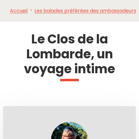
Accueil
Les balades préférées des ambassadeurs
À VOIR,
INCONTOURNABLES
INSPIRATIONS
AG
À FAIRE
Le Clos de la
Lombarde, un
voyage intime