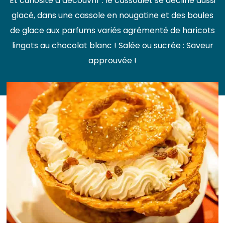
Et curiosité à découvrir : le cassoulet se décline aussi
glacé, dans une cassole en nougatine et des boules
de glace aux parfums variés agrémenté de haricots
lingots au chocolat blanc ! Salée ou sucrée : Saveur
approuvée !