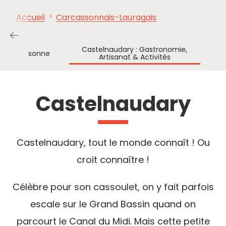
Accueil
Carcassonnais-Lauragais
À VOIR,
INCONTOURNABLES
INSPIRATIONS
AG
À FAIRE
Castelnaudary : Gastronomie,
Carcassonne
Artisanat & Activités
Castelnaudary
Castelnaudary, tout le monde connaît ! Ou
croit connaître !
Célèbre pour son cassoulet, on y fait parfois
escale sur le Grand Bassin quand on
parcourt le Canal du Midi. Mais cette petite