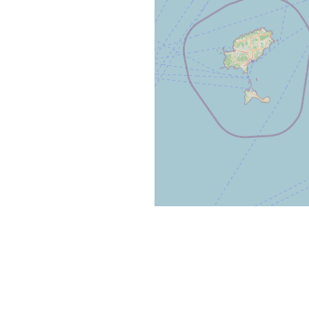
Map data ©
OpenStreetMap contributors
STAURANTS
LIEUX DE SORTIES
LI