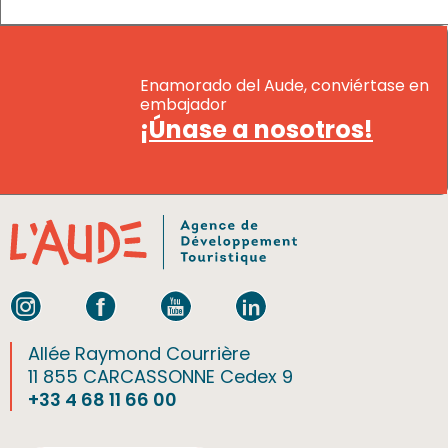
Enamorado del Aude, conviértase en
embajador
¡Únase a nosotros!
Allée Raymond Courrière
11 855 CARCASSONNE Cedex 9
+33 4 68 11 66 00