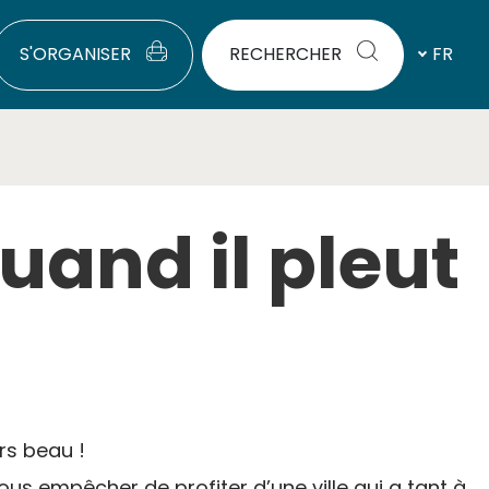
S'ORGANISER
RECHERCHER
FR
uand il pleut
rs beau !
ous empêcher de profiter d’une ville qui a tant à