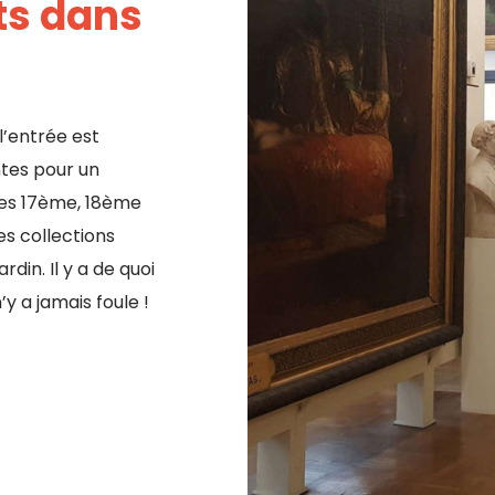
ts dans
l’entrée est
ntes pour un
des 17ème, 18ème
es collections
din. Il y a de quoi
y a jamais foule !