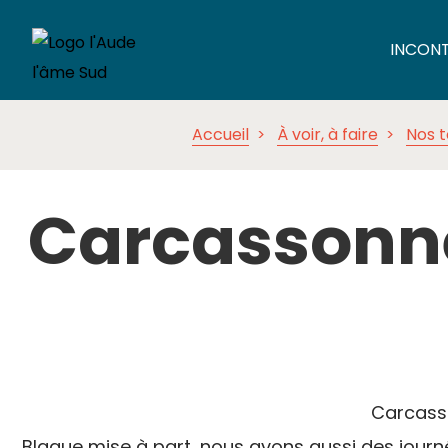
INCON
Accueil
À voir, à faire
Nos 
Carcassonne 
Carcasso
Blague mise à part, nous avons aussi des journée