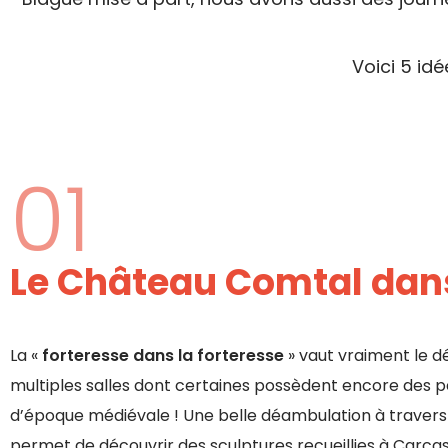
Voici 5 idé
01
Le Château Comtal dans
La «
forteresse dans la forteresse
» vaut vraiment le d
multiples salles dont certaines possèdent encore des 
d’époque médiévale ! Une belle déambulation à traver
permet de découvrir des sculptures recueillies à Carca