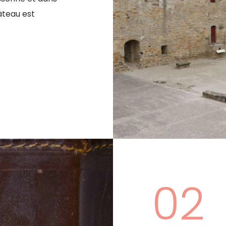
hâteau est
02