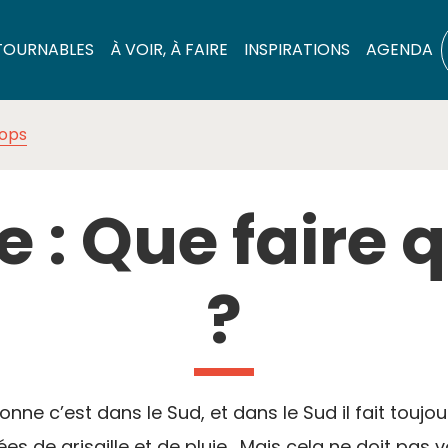
TOURNABLES
À VOIR, À FAIRE
INSPIRATIONS
AGENDA
tops
: Que faire q
?
nne c’est dans le Sud, et dans le Sud il fait toujou
s de grisaille et de pluie. Mais cela ne doit pas v