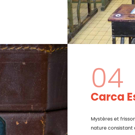
04
Carca 
Mystères et frisso
nature consistant 