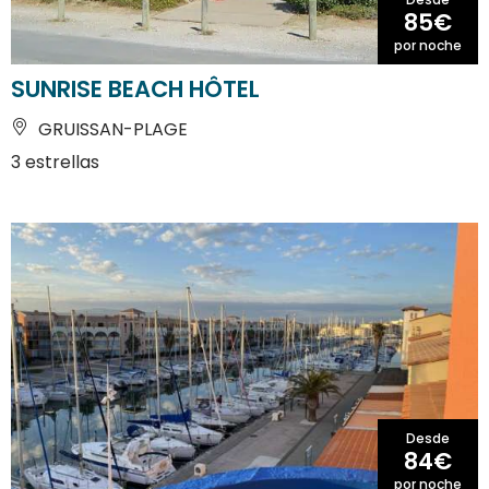
85€
por noche
SUNRISE BEACH HÔTEL
GRUISSAN-PLAGE
3 estrellas
Desde
84€
por noche