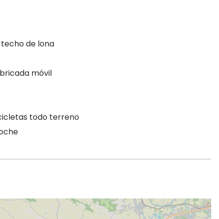
 techo de lona
abricada móvil
icicletas todo terreno
noche