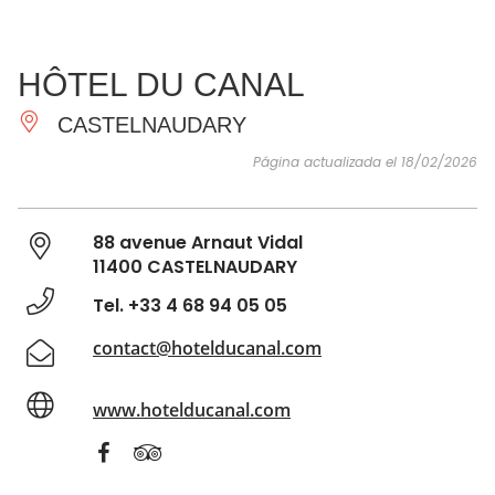
VER Y
IMPRESCINDIBLES
INSPIRACIONES
AGE
HÔTEL DU CANAL
HACER
CASTELNAUDARY
Página actualizada el 18/02/2026
88 avenue Arnaut Vidal
11400 CASTELNAUDARY
Tel. +33 4 68 94 05 05
contact@hotelducanal.com
www.hotelducanal.com