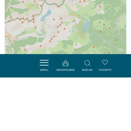
MENU
ORGANIZARSE
BUSCAR
FAVORITO