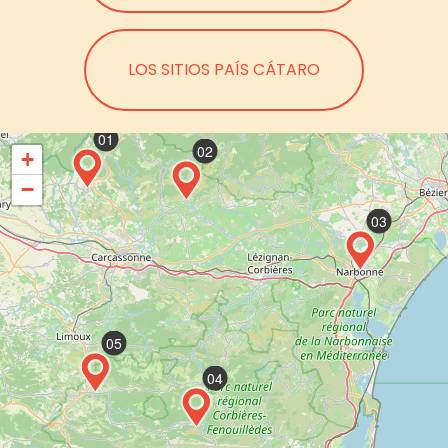
LOS SITIOS PAÍS CÁTARO
01
02
+
−
03
05
04