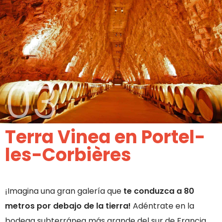
03
Terra Vinea en Portel-
les-Corbières
¡Imagina una gran galería que
te conduzca a 80
metros por debajo de la tierra!
Adéntrate en la
bodega subterránea más grande del sur de Francia