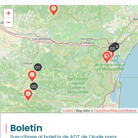
02
+
−
04
03
01
05
Leaflet
| Map data ©
OpenStreetMap contributors
Boletín
Suscríbase al boletín de ADT de l’Aude para