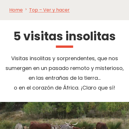
Home
Top – Ver y hacer
VER Y
IMPRESCINDIBLES
INSPIRACIONES
AGE
HACER
5 visitas insolitas
Visitas insolitas y sorprendentes, que nos
sumergen en un pasado remoto y misterioso,
en las entrañas de la tierra…
o en el corazón de África. ¡Claro que sí!