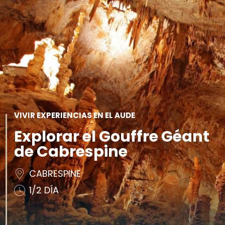
VER Y
IMPRESCINDIBLES
INSPIRACIONES
AGE
HACER
VIVIR EXPERIENCIAS EN EL AUDE
Explorar el Gouffre Géant
de Cabrespine
CABRESPINE
1/2 DÍA