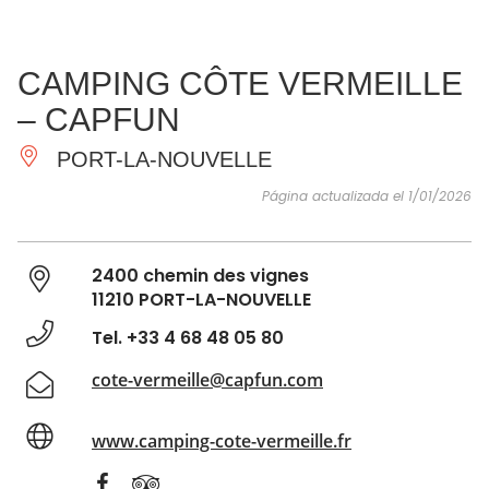
VER Y
IMPRESCINDIBLES
INSPIRACIONES
AGE
CAMPING CÔTE VERMEILLE
HACER
– CAPFUN
PORT-LA-NOUVELLE
Página actualizada el 1/01/2026
2400 chemin des vignes
11210 PORT-LA-NOUVELLE
Tel. +33 4 68 48 05 80
cote-vermeille@capfun.com
www.camping-cote-vermeille.fr