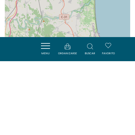
MENU
ORGANIZARSE
BUSCAR
FAVORITO
| Map data ©
Leaflet
OpenStreetMap contributors
Cerca
ACTIVITÉS