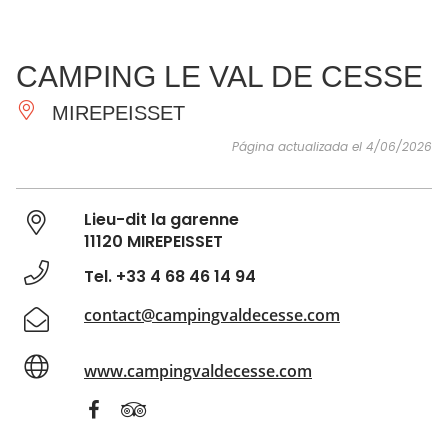
VER Y
IMPRESCINDIBLES
INSPIRACIONES
AGE
CAMPING LE VAL DE CESSE
HACER
MIREPEISSET
Página actualizada el 4/06/2026
Lieu-dit la garenne
11120 MIREPEISSET
Tel. +33 4 68 46 14 94
contact@campingvaldecesse.com
www.campingvaldecesse.com