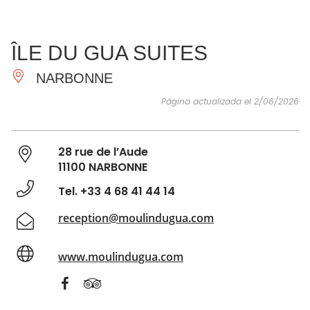
VER Y
IMPRESCINDIBLES
INSPIRACIONES
AGE
ÎLE DU GUA SUITES
HACER
NARBONNE
Página actualizada el 2/06/2026
28 rue de l’Aude
11100 NARBONNE
Tel. +33 4 68 41 44 14
reception@moulindugua.com
www.moulindugua.com