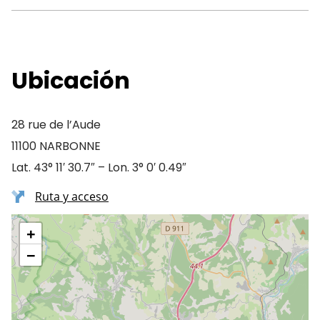
Ubicación
28 rue de l’Aude
11100 NARBONNE
Lat. 43° 11′ 30.7″ – Lon. 3° 0′ 0.49″
Ruta y acceso
+
−