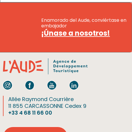
Enamorado del Aude, conviértase en
embajador
¡Únase a nosotros!
Allée Raymond Courrière
11 855 CARCASSONNE Cedex 9
+33 4 68 11 66 00